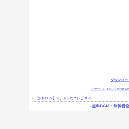
ダウンロー
※ダウンロード前に必ず利用規
«
【無料BGM】オシャレなエレピBGM
»無料BGM・無料音楽