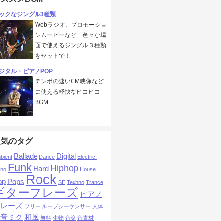
ックなジングル3種類
Webラジオ、プロモーショ
ンムービーなど、色々な場
面で使えるジングル３種類
をセットで！
ジタル・ピアノPOP
テンポの速いCM映像など
に使える軽快なピコピコ
BGM
人気のタグ
Ballade
Digital
bient
Dance
Electric-
Funk
Hiphop
Hard
ano
House
Rock
op
Pops
SE
Techno
Trance
ギターフレーズ
ピアノ
フレーズ
フリー
ループシーケンサー
人体
初音ミク
和風
無料
生物
音楽
音素材