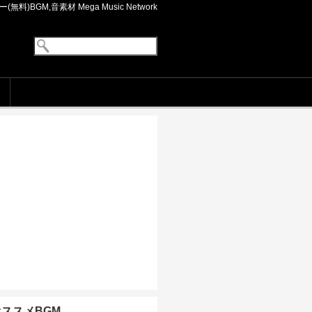
料)BGM,音素材 Mega Music Network
オススメBGM