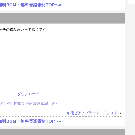
無料BGM・無料音楽素材TOPへ«
ラッチの絡み合いって感じです
ダウンロード
ダウンロード前に必ず利用規約をお読み下さい！
冬用ピアノバラード（インスト)
»
無料BGM・無料音楽素材TOPへ«