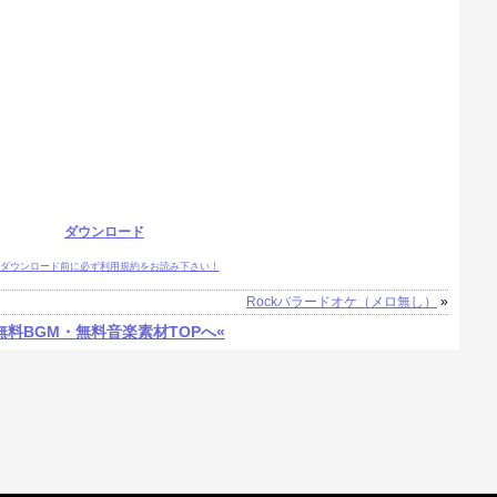
ダウンロード
ダウンロード前に必ず利用規約をお読み下さい！
Rockバラードオケ（メロ無し）
»
無料BGM・無料音楽素材TOPへ«