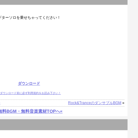
ギターソロを乗せちゃってください！
ダウンロード
ダウンロード前に必ず利用規約をお読み下さい！
)
Rock&TranceのダンサブルBGM
»
無料BGM・無料音楽素材TOPへ«