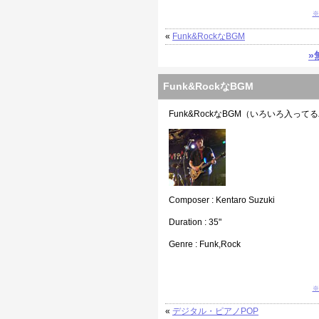
※
«
Funk&RockなBGM
»
Funk&RockなBGM
Funk&RockなBGM（いろいろ入っ
Composer : Kentaro Suzuki
Duration : 35"
Genre : Funk,Rock
※
«
デジタル・ピアノPOP