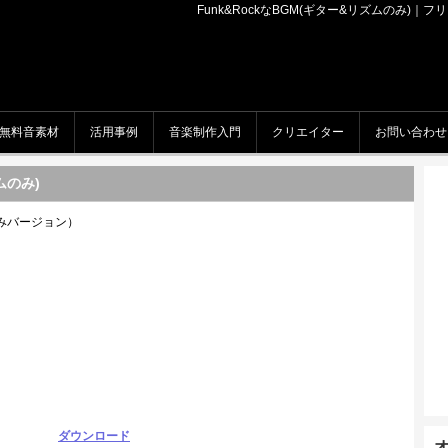
Funk&RockなBGM(ギター&リズムのみ)｜フリー(無
無料音素材
活用事例
音楽制作入門
クリエイター
お問い合わせ
ムのみ)
のみバージョン）
ダウンロード