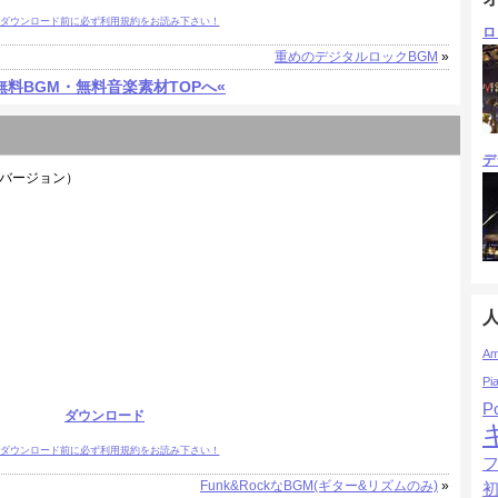
ダウンロード前に必ず利用規約をお読み下さい！
ロ
重めのデジタルロックBGM
»
無料BGM・無料音楽素材TOPへ«
デ
てるバージョン）
Am
Pi
P
ダウンロード
ダウンロード前に必ず利用規約をお読み下さい！
Funk&RockなBGM(ギター&リズムのみ)
»