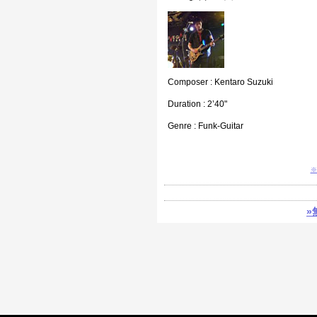
Composer : Kentaro Suzuki
Duration : 2’40"
Genre : Funk-Guitar
※
»