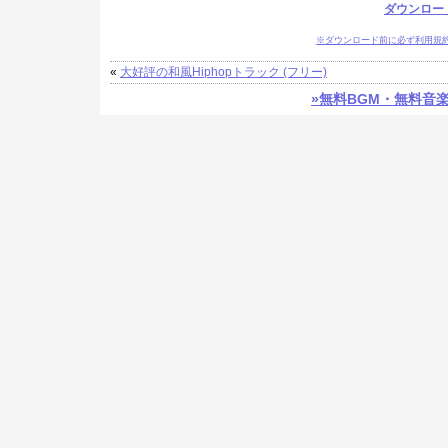
ダウンロー
※ダウンロード前に必ず利用規
«
大好評の和風Hiphopトラック (フリー)
»無料BGM・無料音楽