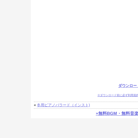
ダウンロー
※ダウンロード前に必ず利用規
«
冬用ピアノバラード（インスト)
»無料BGM・無料音楽